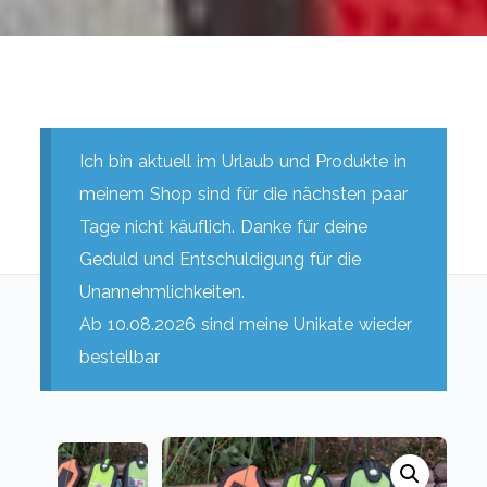
Ich bin aktuell im Urlaub und Produkte in
meinem Shop sind für die nächsten paar
Tage nicht käuflich. Danke für deine
Geduld und Entschuldigung für die
Unannehmlichkeiten.
Ab 10.08.2026 sind meine Unikate wieder
bestellbar