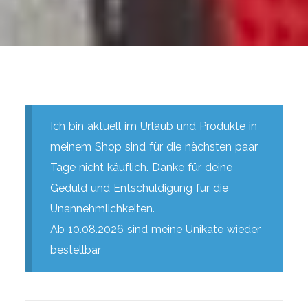
Ich bin aktuell im Urlaub und Produkte in
meinem Shop sind für die nächsten paar
Tage nicht käuflich. Danke für deine
Geduld und Entschuldigung für die
Unannehmlichkeiten.
Ab 10.08.2026 sind meine Unikate wieder
bestellbar