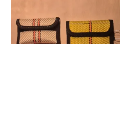
Kleine Geldbörse “ Rene“
18,00
€