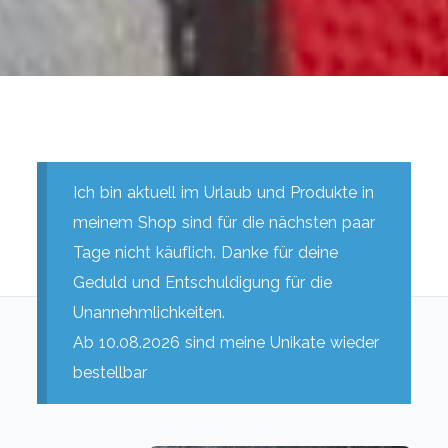
Ich bin aktuell im Urlaub und Produkte in
meinem Shop sind für die nächsten paar
Tage nicht käuflich. Danke für deine
Geduld und Entschuldigung für die
Unannehmlichkeiten.
Ab 10.08.2026 sind meine Unikate wieder
bestellbar