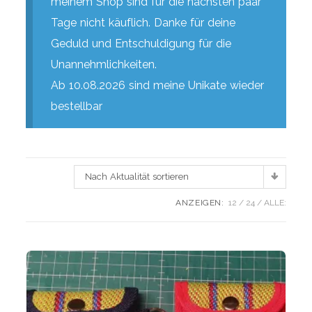
meinem Shop sind für die nächsten paar
Tage nicht käuflich. Danke für deine
Geduld und Entschuldigung für die
Unannehmlichkeiten.
Ab 10.08.2026 sind meine Unikate wieder
bestellbar
Nach Aktualität sortieren
ANZEIGEN:
12
24
ALLE: