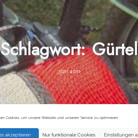
Schlagwort:
Gürtel
3cm 4cm
en Cookies, um unsere Website und unseren Service zu optimieren.
es akzeptieren
Nur funktionale Cookies
Einstellungen 