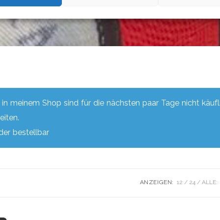
e in meinem Shop sind für die nächsten paar Tage nicht käuf
eiten.
er bestellbar
ANZEIGEN:
12
24
ALLE: